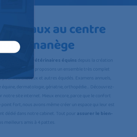
 chevaux au centre
notre manège
s dans les
soins vétérinaires équins
depuis la création
cabinet, nous vous proposons un ensemble très complet
s pour vos chevaux et autres équidés. Examens annuels,
e équine, dermatologie, gériatrie, orthopédie… Découvrez-
ur notre site internet. Mieux encore, parce que le confort
e point fort, nous avons même créer un espace qui leur est
t dédié dans notre cabinet. Tout pour
assurer le bien-
s meilleurs amis à 4 pattes.