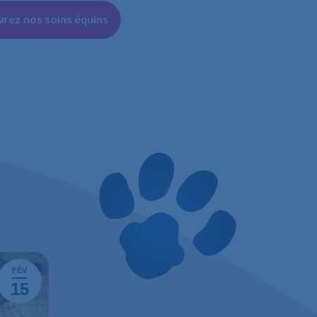
rez nos soins équins
FÉV
DÉC
15
21