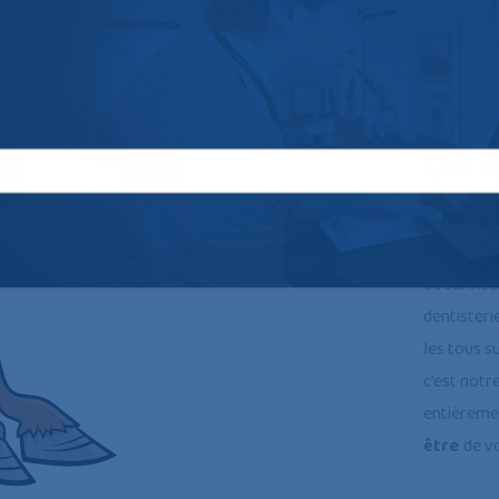
Vos
de 
Spécialisé
de notre 
de service
dentisteri
les tous s
c’est notr
entièremen
être
de vo