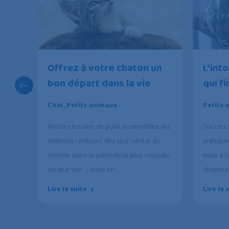
 et
Offrez à votre chaton un
L’int
ir
bon départ dans la vie
qui fi
Chat
,
Petits animaux
Petits 
l?
Petites boules de poils si sensibles, les
Succes 
chatons rentrent dès leur venue au
présenté
monde dans la période la plus cruciale
mise à t
eurs
de leur vie! … vous en…
chienne
ire
iqué,
Lire la suite
Lire la 