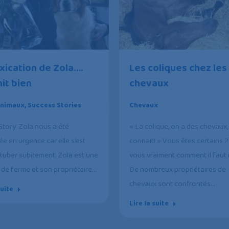
Les coliques chez les
oxication de Zola….
chevaux
nit bien
Chevaux
animaux
,
Success Stories
« La colique, on a des chevaux,
Story Zola nous a été
connait! » Vous êtes certains 
e en urgence car elle s’est
vous vraiment comment il faut 
ituber subitement. Zola est une
De nombreux propriétaires de
 de ferme et son propriétaire…
chevaux sont confrontés…
suite
Lire la suite