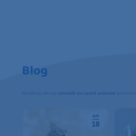
Blog
Bénéficiez de nos
conseils en santé animale
au travers
JUIN
AVR
28
18