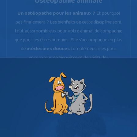
Ostéopathie animale
Un ostéopathe pour les animaux ?
Et pourquoi
pas finalement ? Les bienfaits de cette discipline sont
tout aussi nombreux pour votre animal de compagnie
que pour les êtres humains. Elle s’accompagne en plus
de
médecines douces
complémentaires pour
encore plus de bien-être et de zénitude !
Découvrez ce service