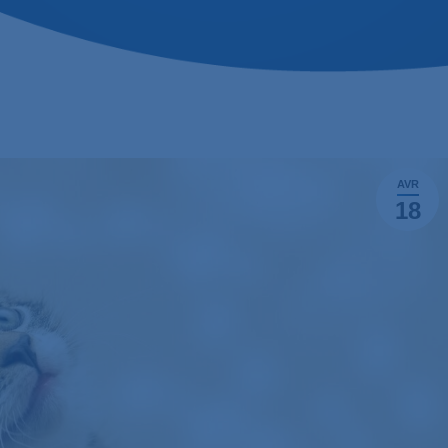
AVR
18