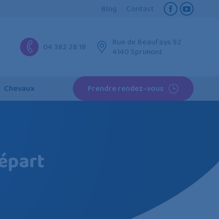
Blog
Contact
Facebook
YouTube
page
page
Rue de Beaufays 92
opens
opens
04 382 28 18
4140 Sprimont
in
in
new
new
window
window
Chevaux
Prendre rendez-vous
départ