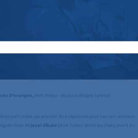
 parfois même immédiatement par imitation de la maman.
rces d’oranges,
dont l’odeur répulsive éloigne l’animal.
itières parfumées, qui peuvent être répulsives pour certains animaux.
égnée d’eau de
javel diluée
(dont l’odeur attire les chats) avant d’y