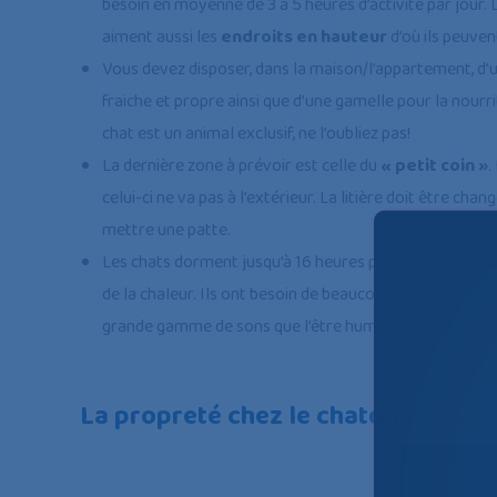
besoin en moyenne de 3 à 5 heures d’activité par jour. L
aiment aussi les
endroits en hauteur
d’où ils peuven
Vous devez disposer, dans la maison/l’appartement, d’
fraiche et propre ainsi que d’une gamelle pour la nourrit
chat est un animal exclusif, ne l’oubliez pas!
La dernière zone à prévoir est celle du
« petit coin »
.
celui-ci ne va pas à l’extérieur. La litière doit être ch
mettre une patte.
Les chats dorment jusqu’à 16 heures par jour. A ce mo
de la chaleur. Ils ont besoin de beaucoup de calme. Les 
grande gamme de sons que l’être humain. Respectez do
La propreté chez le chaton