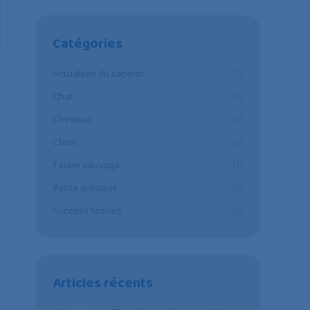
Catégories
Actualités du cabinet
(1)
Chat
(4)
Chevaux
(5)
Chien
(2)
Faune sauvage
(1)
Petits animaux
(8)
Success Stories
(2)
Articles récents