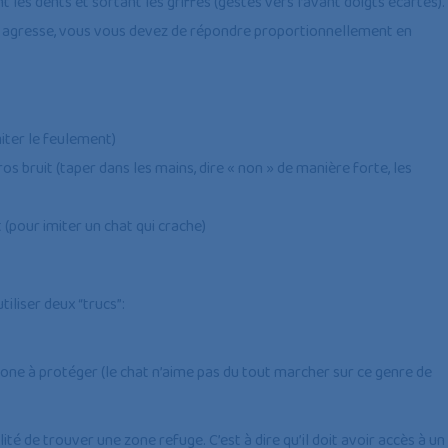
t les dents et sortant les griffes (gestes vers l’avant doigts écartés).
us agresse, vous vous devez de répondre proportionnellement en
miter le feulement)
os bruit (taper dans les mains, dire « non » de manière forte, les
 (pour imiter un chat qui crache)
tiliser deux “trucs”:
one à protéger (le chat n’aime pas du tout marcher sur ce genre de
té de trouver une zone refuge. C’est à dire qu’il doit avoir accès à un