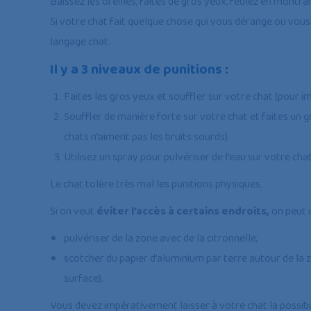
Baissez les oreilles, faites de gros yeux, feulez en montran
Si votre chat fait quelque chose qui vous dérange ou vo
langage chat.
Il y a 3 niveaux de
punitions
:
Faites les gros yeux et souffler sur votre chat (pour i
Souffler de manière forte sur votre chat et faites un gr
chats n’aiment pas les bruits sourds)
Utilisez un spray pour pulvériser de l’eau sur votre chat
Le chat tolère très mal les punitions physiques.
Si on veut
éviter l’accès à certains endroits,
on peut u
pulvériser de la zone avec de la citronnelle;
scotcher du papier d’aluminium par terre autour de la z
surface).
Vous devez impérativement laisser à votre chat la possibili