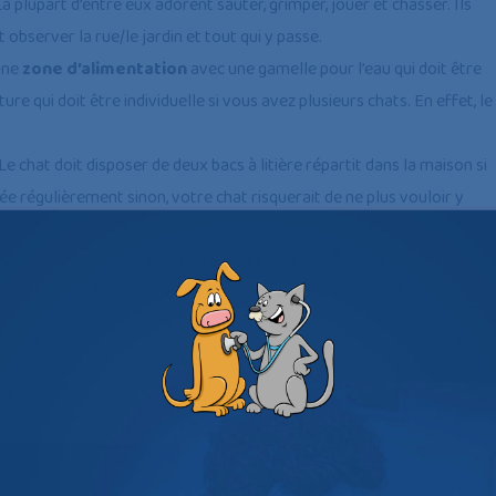
a plupart d’entre eux adorent sauter, grimper, jouer et chasser. Ils
t observer la rue/le jardin et tout qui y passe.
une
zone d’alimentation
avec une gamelle pour l’eau qui doit être
ure qui doit être individuelle si vous avez plusieurs chats. En effet, le
 Le chat doit disposer de deux bacs à litière répartit dans la maison si
angée régulièrement sinon, votre chat risquerait de ne plus vouloir y
ment, ils recherchent une
zone de repos
leur offrant du confort et
chats ont l’ouïe très fine et sont capables de percevoir une plus
nc bien ses oreilles et son sommeil!